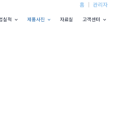
홈
│
관리자
업실적
제품사진
자료실
고객센터