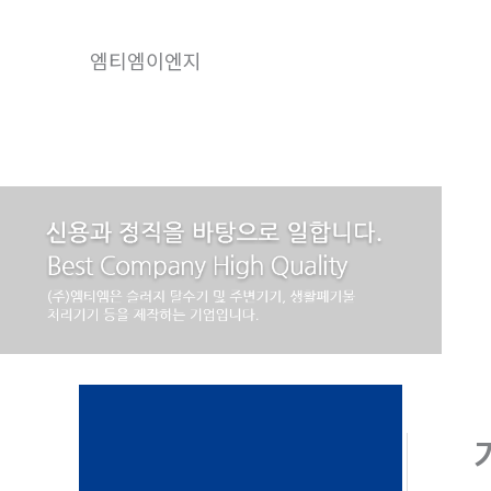
콘
텐
엠티엠이엔지
츠
로
건
너
뛰
기