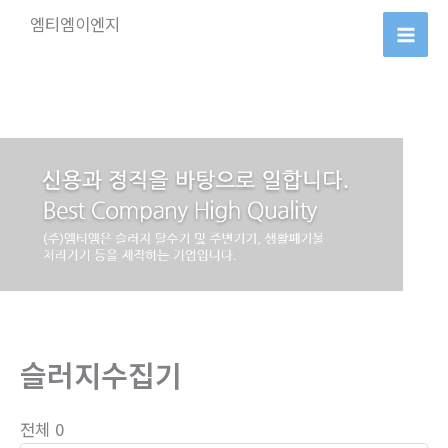
콘
엠티엠이엔지
텐
츠
로
건
너
뛰
기
슬러지수집기
전체 0