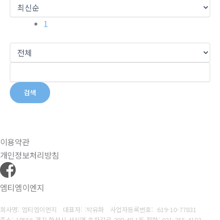
1
검색
이용약관
개인정보처리방침
엠티엠이엔지
회사명: 엠티엠이엔지 대표자: :박유화
사업자등록번호:
619-10-77831
주소: 18556 경기 화성시 서신면 효자각로 208-48 1동
전화:
031-355-4103