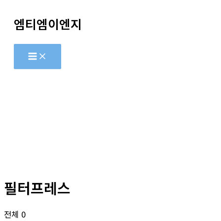
콘
엠티엠이엔지
텐
츠
로
건
너
뛰
기
필터프레스
전체 0