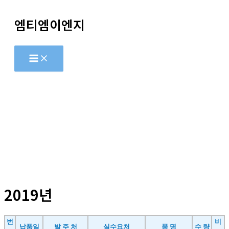
콘
엠티엠이엔지
텐
츠
로
건
너
뛰
기
2019년
번
비
납품일
발 주 처
실수요처
품 명
수 량